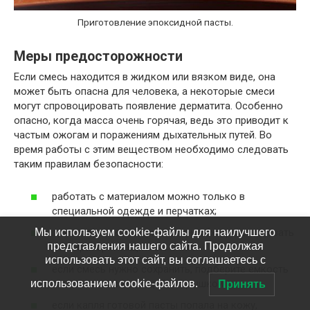
Приготовление эпоксидной пасты.
Меры предосторожности
Если смесь находится в жидком или вязком виде, она
может быть опасна для человека, а некоторые смеси
могут спровоцировать появление дерматита. Особенно
опасно, когда масса очень горячая, ведь это приводит к
частым ожогам и поражениям дыхательных путей. Во
время работы с этим веществом необходимо следовать
таким правилам безопасности:
работать с материалом можно только в
специальной одежде и перчатках;
Мы используем cookie-файлы для наилучшего
при шлифовке поверхности необходимо надевать
представления нашего сайта. Продолжая
респиратор и защитные очки;
использовать этот сайт, вы соглашаетесь с
если смесь нужно сохранить, подберите емкость
с плотно закрывающейся крышкой;
использованием cookie-файлов.
Принять
если капля готовой пасты попала на кожу,