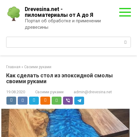
Перейти
Drevesina.net -
к
пиломатериалы от А до Я
контенту
Портал об обработке и применении
древесины
Поиск:
Главная
»
Своими руками
Как сделать стол из эпоксидной смолы
своими руками
19.08.2020
Своими руками
admin@drevesina.net