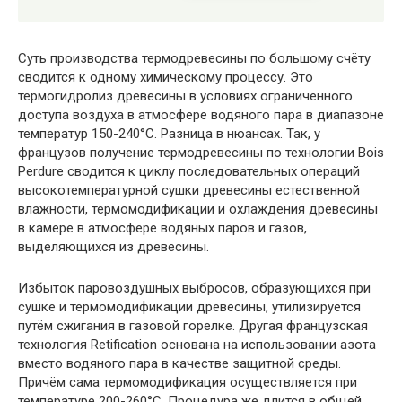
Суть производства термодревесины по большому счёту
сводится к одному химическому процессу. Это
термогидролиз древесины в условиях ограниченного
доступа воздуха в атмосфере водяного пара в диапазоне
температур 150-240°С. Разница в нюансах. Так, у
французов получение термодревесины по технологии Bois
Perdure сводится к циклу последовательных операций
высокотемпературной сушки древесины естественной
влажности, термомодификации и охлаждения древесины
в камере в атмосфере водяных паров и газов,
выделяющихся из древесины.
Избыток паровоздушных выбросов, образующихся при
сушке и термомодификации древесины, утилизируется
путём сжигания в газовой горелке. Другая французская
технология Retification основана на использовании азота
вместо водяного пара в качестве защитной среды.
Причём сама термомодификация осуществляется при
температуре 200-260°С. Процедура же длится в общей