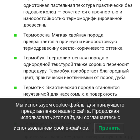
однотонная пастельная текстура практически без
годовых колец — сочетается с прочностью и
износостойкостью термомодифицированной
древесины.
Термососна. Мягкая хвойная порода
превращается в прочную и износостойкую
термодревесину светло-коричневого оттенка.
Термобук. Твердолиственная порода с
однородной текстурой также хорошо переносит
процедуру. Термобук приобретает благородный
цвет, практически неотличимый от пород дуба.
Термотик. Экзотическая порода становится
неуязвимой для насекомых, а поверхность
преображается в колоритный золотой цвет.
Мы используем cookie-файлы для наилучшего
Подробное описание террасной доски из
представления нашего сайта. Продолжая
экзотической породы древесины термотик.
использовать этот сайт, вы соглашаетесь с
Термоорех. Американский орех после
использованием cookie-файлов.
Принять
термообработки становится влагостойким и
прочным, а главное — дарит невероятную палитру