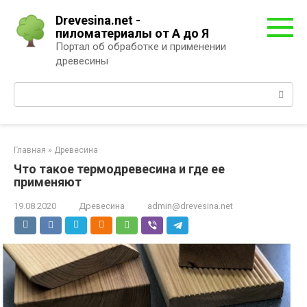
Перейти
Drevesina.net -
к
пиломатериалы от А до Я
контенту
Портал об обработке и применении
древесины
Поиск:
Главная
»
Древесина
Что такое термодревесина и где ее
применяют
19.08.2020
Древесина
admin@drevesina.net